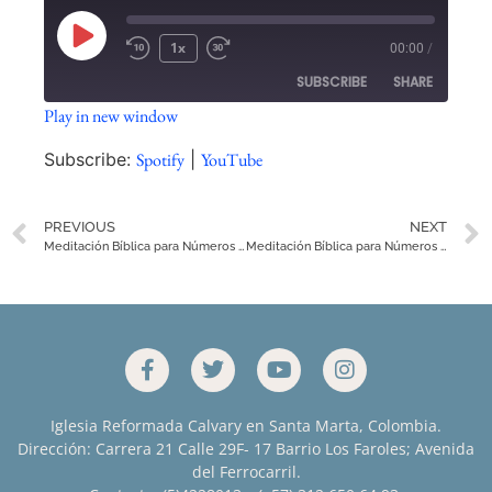
1x
00:00
/
SUBSCRIBE
SHARE
Play in new window
SHARE
Spotify
YouTube
Subscribe:
Spotify
|
YouTube
RSS FEED
LINK
PREVIOUS
NEXT
EMBED
Meditación Bíblica para Números 11
Meditación Bíblica para Números 14
Iglesia Reformada Calvary en Santa Marta, Colombia.
Dirección: Carrera 21 Calle 29F- 17 Barrio Los Faroles; Avenida
del Ferrocarril.