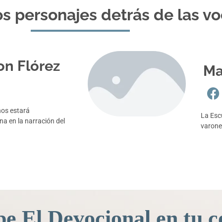
s personajes detrás de las v
on Flórez
Ma
nos estará
La Esc
 en la narración del
varone
be El Devocional en tu c