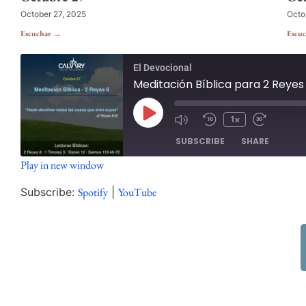
October 27, 2025
Octo
Escuchar →
Escu
El Devocional
Meditación Bíblica para 2 Reyes
1x
SUBSCRIBE
SHARE
Play in new window
SHARE
Spotify
Subscribe:
Spotify
|
YouTube
RSS FEED
LINK
EMBED