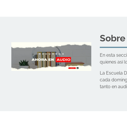
Sobre
En esta secc
quienes así l
La Escuela D
cada domingo
tanto en aud