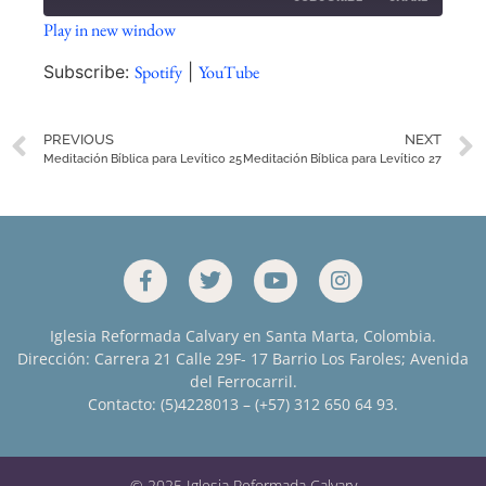
Play in new window
SHARE
Spotify
YouTube
Subscribe:
Spotify
|
YouTube
RSS FEED
LINK
PREVIOUS
NEXT
EMBED
Meditación Bíblica para Levítico 25
Meditación Bíblica para Levítico 27
Iglesia Reformada Calvary en Santa Marta, Colombia.
Dirección: Carrera 21 Calle 29F- 17 Barrio Los Faroles; Avenida
del Ferrocarril.
Contacto: (5)4228013 – (+57) 312 650 64 93.
© 2025 Iglesia Reformada Calvary