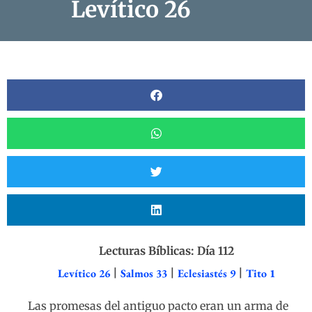
Levítico 26
Lecturas Bíblicas: Día 112
Levítico 26
|
Salmos 33
|
Eclesiastés 9
|
Tito 1
Las promesas del antiguo pacto eran un arma de