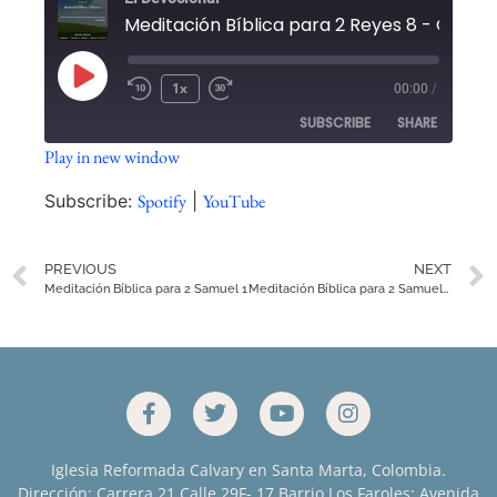
1x
00:00
/
SUBSCRIBE
SHARE
Play in new window
SHARE
Spotify
YouTube
Subscribe:
Spotify
|
YouTube
RSS FEED
LINK
PREVIOUS
NEXT
EMBED
Meditación Bíblica para 2 Samuel 1
Meditación Bíblica para 2 Samuel 3
Iglesia Reformada Calvary en Santa Marta, Colombia.
Dirección: Carrera 21 Calle 29F- 17 Barrio Los Faroles; Avenida