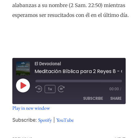
alabanzas a su nombre (2 Sam. 22:50) mientras
esperamos ser resucitados con él en el último día.
El Devocional
1x
00:00
/
SUBSCRIBE
SHARE
Play in new window
SHARE
Spotify
YouTube
Subscribe:
Spotify
|
YouTube
RSS FEED
LINK