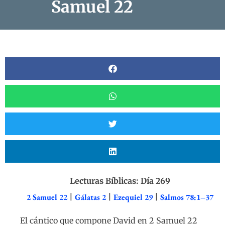
Samuel 22
Lecturas Bíblicas: Día 269
2 Samuel 22
|
Gálatas 2
|
Ezequiel 29
|
Salmos 78:1–37
El cántico que compone David en 2 Samuel 22