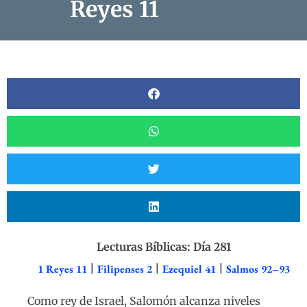
Reyes 11
Lecturas Bíblicas: Día 281
1 Reyes 11
|
Filipenses 2
|
Ezequiel 41
|
Salmos 92–93
Como rey de Israel, Salomón alcanza niveles