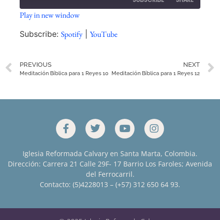
Play in new window
SHARE
Spotify
YouTube
Subscribe:
Spotify
|
YouTube
RSS FEED
LINK
PREVIOUS
NEXT
EMBED
Meditación Bíblica para 1 Reyes 10
Meditación Bíblica para 1 Reyes 12
Iglesia Reformada Calvary en Santa Marta, Colombia.
Dirección: Carrera 21 Calle 29F- 17 Barrio Los Faroles; Avenida
del Ferrocarril.
Contacto: (5)4228013 – (+57) 312 650 64 93.