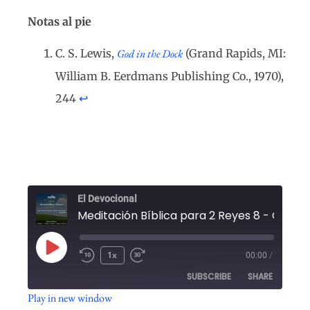
Notas al pie
C. S. Lewis,
God in the Dock
(Grand Rapids, MI:
William B. Eerdmans Publishing Co., 1970),
244
↩︎
El Devocional
1x
00:00
/
SUBSCRIBE
SHARE
Play in new window