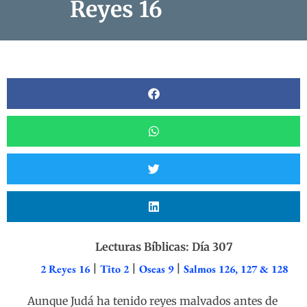
Reyes 16
Lecturas Bíblicas: Día 307
2 Reyes 16
|
Tito 2
|
Oseas 9
|
Salmos 126, 127 & 128
Aunque Judá ha tenido reyes malvados antes de