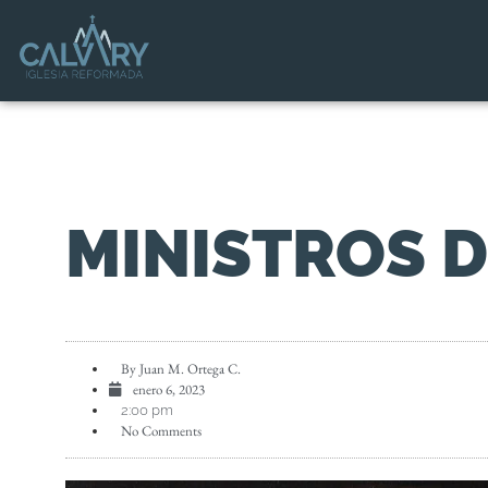
MINISTROS D
By
Juan M. Ortega C.
enero 6, 2023
2:00 pm
No Comments