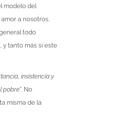
el modelo del
 amor a nosotros.
 general todo
 y tanto más si este
ncia, insistencia y
l pobre
”. No
ta misma de la