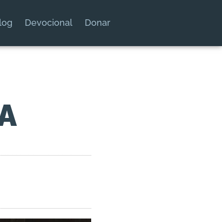
log
Devocional
Donar
A