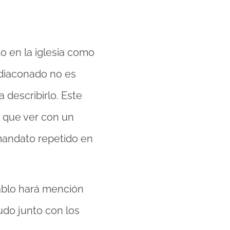
o en la iglesia como
l diaconado no es
describirlo. Este
da que ver con un
 mandato repetido en
ablo hará mención
ludo junto con los