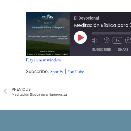
El Devocional
Meditación Bíblica para 
1x
SUBSCRIBE
SHARE
Play in new window
SHARE
Spotify
Subscribe:
Spotify
|
YouTube
RSS FEED
LINK
PREVIOUS
EMBED
Meditación Bíblica para Números 22