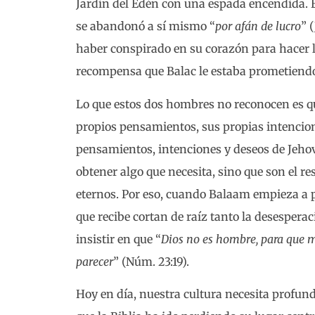
Jardín del Edén con una espada encendida.
se abandonó a sí mismo “
por afán de lucro
” 
haber conspirado en su corazón para hacer l
recompensa que Balac le estaba prometiend
Lo que estos dos hombres no reconocen es qu
propios pensamientos, sus propias intencion
pensamientos, intenciones y deseos de Jehov
obtener algo que necesita, sino que son el re
eternos. Por eso, cuando Balaam empieza a p
que recibe cortan de raíz tanto la desespera
insistir en que “
Dios no es hombre, para que m
parecer
” (Núm. 23:19).
Hoy en día, nuestra cultura necesita profu