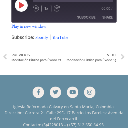
1x
00:00
/
SUBSCRIBE
SHARE
Play in new window
SHARE
Spotify
YouTube
Subscribe:
Spotify
|
YouTube
RSS FEED
LINK
PREVIOUS
NEXT
EMBED
Meditación Bíblica para Éxodo 17
Meditación Bíblica para Éxodo 19
Iglesia Reformada Calvary en Santa Marta, Colombia.
Dirección: Carrera 21 Calle 29F- 17 Barrio Los Faroles; Avenida
del Ferrocarril.
Contacto: (5)4228013 – (+57) 312 650 64 93.