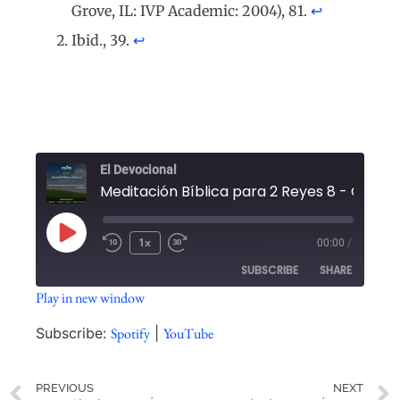
Grove, IL: IVP Academic: 2004), 81.
↩︎
Ibid., 39.
↩︎
El Devocional
1x
00:00
/
SUBSCRIBE
SHARE
Play in new window
SHARE
Spotify
YouTube
Subscribe:
Spotify
|
YouTube
RSS FEED
LINK
PREVIOUS
NEXT
EMBED