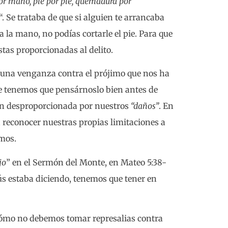
por mano, pie por pie, quemadura por
“. Se trataba de que si alguien te arrancaba
 la mano, no podías cortarle el pie. Para que
stas proporcionadas al delito.
r una venganza contra el prójimo que nos ha
e tenemos que pensárnoslo bien antes de
ón desproporcionada por nuestros
“daños”
. En
 a reconocer nuestras propias limitaciones a
smos.
jo
” en el Sermón del Monte, en Mateo 5:38-
sús estaba diciendo, tenemos que tener en
cómo no debemos tomar represalias contra