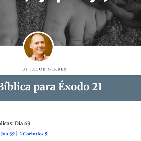
BY
JACOB GERBER
íblica para Éxodo 21
licas: Día 69
|
Job 39
|
2 Corintios 9