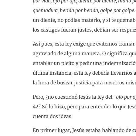
por vida, ojo por ojo, diente por diente, mano 
quemadura, herida por herida, golpe por golpe.
un diente, no podías matarlo, y si te quemaba
los castigos fueran justos, debían ser respue
Así pues, esta ley exige que evitemos trama
agraviado de alguna manera. O significa qu
entablar un pleito y pedir una indemnizaci
última instancia, esta ley debería llevarnos
la hora de buscar justicia para nosotros mi
Pero, ¿no cuestionó Jesús la ley del “
ojo por o
42? Sí, lo hizo, pero para entender lo que Je
cuenta dos ideas.
En primer lugar, Jesús estaba hablando de 