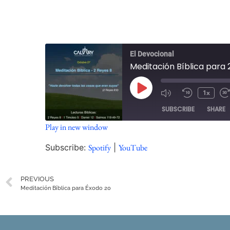
El Devocional
Meditación Bíblica para 
1x
SUBSCRIBE
SHARE
Play in new window
SHARE
Spotify
Subscribe:
Spotify
|
YouTube
RSS FEED
LINK
PREVIOUS
EMBED
Meditación Bíblica para Éxodo 20