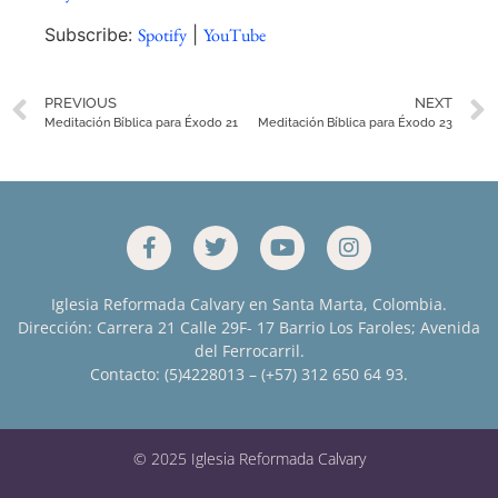
SHARE
Spotify
YouTube
Subscribe:
Spotify
|
YouTube
RSS FEED
LINK
PREVIOUS
NEXT
EMBED
Meditación Bíblica para Éxodo 21
Meditación Bíblica para Éxodo 23
Iglesia Reformada Calvary en Santa Marta, Colombia.
Dirección: Carrera 21 Calle 29F- 17 Barrio Los Faroles; Avenida
del Ferrocarril.
Contacto: (5)4228013 – (+57) 312 650 64 93.
© 2025 Iglesia Reformada Calvary