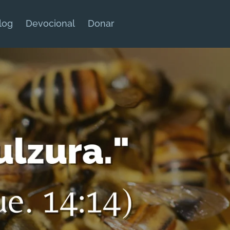
log
Devocional
Donar