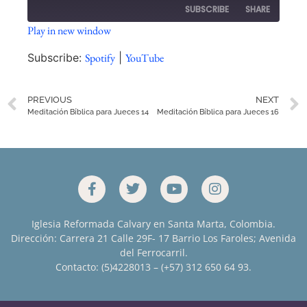
SUBSCRIBE
SHARE
Play in new window
SHARE
Spotify
YouTube
Subscribe:
Spotify
|
YouTube
RSS FEED
LINK
PREVIOUS
NEXT
EMBED
Meditación Bíblica para Jueces 14
Meditación Bíblica para Jueces 16
Iglesia Reformada Calvary en Santa Marta, Colombia.
Dirección: Carrera 21 Calle 29F- 17 Barrio Los Faroles; Avenida
del Ferrocarril.
Contacto: (5)4228013 – (+57) 312 650 64 93.