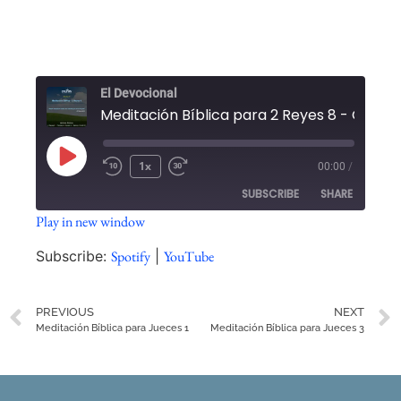
El Devocional
1x
00:00
/
SUBSCRIBE
SHARE
Play in new window
SHARE
Spotify
YouTube
Subscribe:
Spotify
|
YouTube
RSS FEED
LINK
PREVIOUS
NEXT
EMBED
Meditación Bíblica para Jueces 1
Meditación Bíblica para Jueces 3