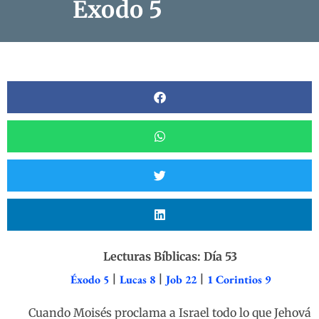
Éxodo 5
Lecturas Bíblicas: Día 53
Éxodo 5
|
Lucas 8
|
Job 22
|
1 Corintios 9
Cuando Moisés proclama a Israel todo lo que Jehová