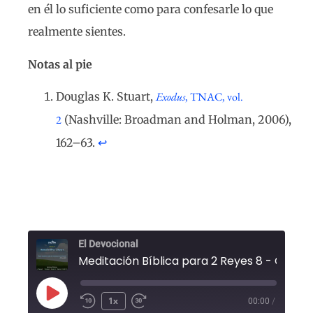
en él lo suficiente como para confesarle lo que
realmente sientes.
Notas al pie
Douglas K. Stuart,
Exodus
, TNAC, vol.
2
(Nashville: Broadman and Holman, 2006),
162–63.
↩︎
El Devocional
1x
00:00
/