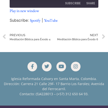
SUBSCRIBE
SHARE
Play in new window
SHARE
Spotify
YouTube
Subscribe:
Spotify
|
YouTube
RSS FEED
LINK
PREVIOUS
NEXT
EMBED
Meditación Bíblica para Éxodo 4
Meditación Bíblica para Éxodo 6
Iglesia Reformada Calvary en Santa Marta, Colombia.
Dirección: Carrera 21 Calle 29F- 17 Barrio Los Faroles; Avenida
del Ferrocarril.
Contacto: (5)4228013 – (+57) 312 650 64 93.