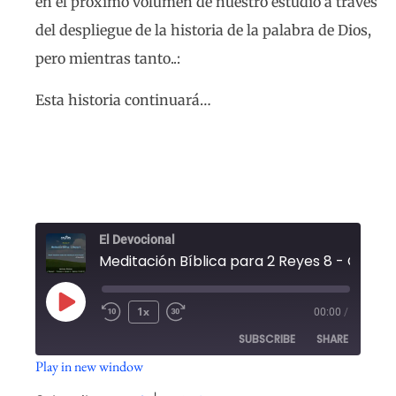
en el próximo volumen de nuestro estudio a través
del despliegue de la historia de la palabra de Dios,
pero mientras tanto..:
Esta historia continuará…
El Devocional
1x
00:00
/
SUBSCRIBE
SHARE
Play in new window
SHARE
Spotify
YouTube