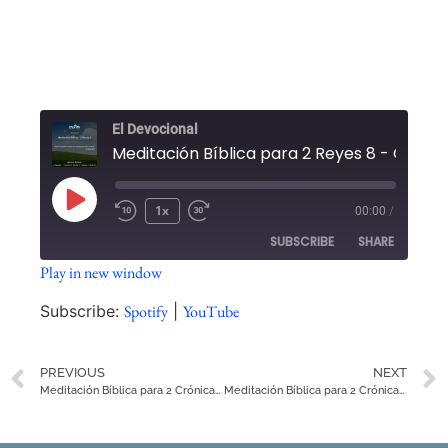
El Devocional
1x
00:00
/
SUBSCRIBE
SHARE
Play in new window
SHARE
Spotify
YouTube
Subscribe:
Spotify
|
YouTube
RSS FEED
LINK
PREVIOUS
NEXT
EMBED
Meditación Bíblica para 2 Crónicas 21
Meditación Bíblica para 2 Crónicas 24