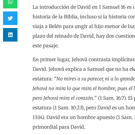
La introducción de David en 1 Samuel 16 es u
historia de la Biblia, incluso si la histori
viaja a Belén para ungir al hijo menor de Isa
plazo del reinado de David, hay dos cuesti
este pasaje.
En primer lugar, Jehová contrasta implícitam
David. Jehová explica a Samuel que no ha ele
estatura: “
No mires a su parecer, ni a lo grand
Jehová no mira lo que mira el hombre; pues el 
pero Jehová mira el corazón.
” (1 Sam. 16:7). E
estatura (1 Sam. 10:23), pero David es un h
13:14). David era un hombre apuesto (1 Sam. 1
primordial para David.