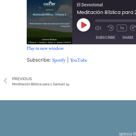
El Devocional
Meditación Bíblica para 
1x
SUBSCRIBE
SHARE
Play in new window
SHARE
Spotify
Subscribe:
Spotify
|
YouTube
RSS FEED
LINK
PREVIOUS
EMBED
Meditación Bíblica para 1 Samuel 15
Iglesia 