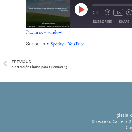
1x
SUBSCRIBE
SHARE
Play in new window
SHARE
Spotify
Subscribe:
Spotify
|
YouTube
RSS FEED
LINK
PREVIOUS
EMBED
Meditación Bíblica para 1 Samuel 13
Iglesia 
Dirección: Carrera 21
Con