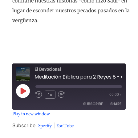
confiarle nuestras historias -como hizo Saúl- en
lugar de esconder nuestros pecados pasados en la
vergüenza.
El Devocional
1x
00:00
/
SUBSCRIBE
SHARE
Play in new window
SHARE
Spotify
YouTube
Subscribe:
Spotify
|
YouTube
RSS FEED
LINK