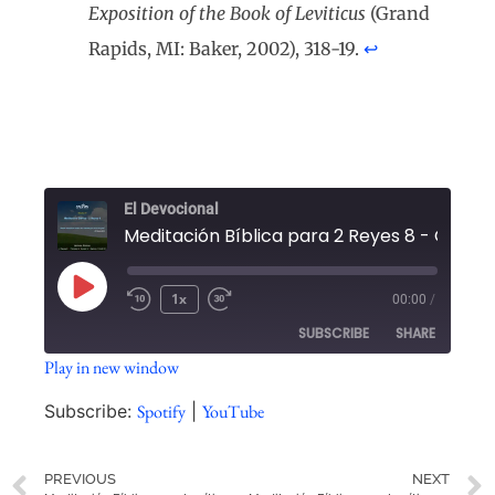
Exposition of the Book of Leviticus
(Grand
Rapids, MI: Baker, 2002), 318-19.
↩︎
El Devocional
1x
00:00
/
SUBSCRIBE
SHARE
Play in new window
SHARE
Spotify
YouTube
Subscribe:
Spotify
|
YouTube
RSS FEED
LINK
PREVIOUS
NEXT
EMBED