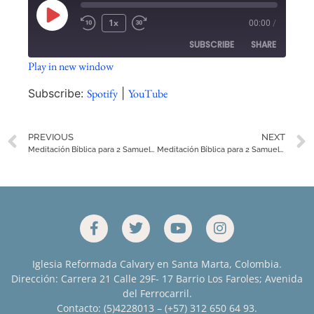
1x
00:00
/
SUBSCRIBE
SHARE
Play in new window
SHARE
Spotify
YouTube
Subscribe:
Spotify
|
YouTube
RSS FEED
LINK
PREVIOUS
NEXT
EMBED
Meditación Bíblica para 2 Samuel 14
Meditación Bíblica para 2 Samuel 16
Iglesia Reformada Calvary en Santa Marta, Colombia.
Dirección: Carrera 21 Calle 29F- 17 Barrio Los Faroles; Avenida
del Ferrocarril.
Contacto: (5)4228013 – (+57) 312 650 64 93.