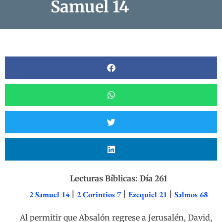
Samuel 14
Lecturas Bíblicas: Día 261
2 Samuel 14
|
2 Corintios 7
|
Ezequiel 21
|
Salmos 68
Al permitir que Absalón regrese a Jerusalén, David,