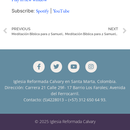
SHARE
Spotify
YouTube
Subscribe:
Spotify
|
YouTube
RSS FEED
LINK
PREVIOUS
NEXT
EMBED
Meditación Bíblica para 2 Samuel 13
Meditación Bíblica para 2 Samuel 15
Iglesia Reformada Calvary en Santa Marta, Colombia.
Dirección: Carrera 21 Calle 29F- 17 Barrio Los Faroles; Avenida
del Ferrocarril.
Contacto: (5)4228013 – (+57) 312 650 64 93.
© 2025 Iglesia Reformada Calvary