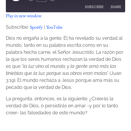
SUBSCRIBE
SHARE
Play in new window
SHARE
Spotify
YouTube
Spotify
YouTube
Subscribe:
|
RSS FEED
LINK
Dios no engaña a la gente. Él ha revelado su verdad al
mundo, tanto en su palabra escrita como en su
EMBED
palabra hecha carne, el Señor Jesucristo. La razón por
la que los seres humanos rechazan la verdad de Dios
es que “
la luz vino al mundo, y la gente amó más las
tinieblas que la luz, porque sus obras eran malas
” (Juan
3:19). El mundo rechaza a Jesús porque ama más su
pecado que la verdad de Dios.
La pregunta, entonces, es la siguiente: ¿Creerás la
verdad de Dios, o persistirás en amar -y por lo tanto
creer- las falsedades de este mundo?