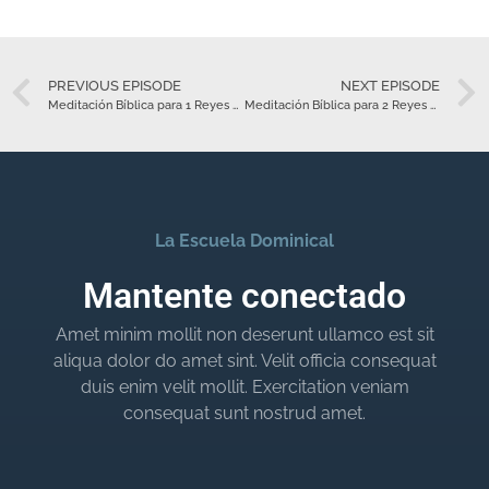
PREVIOUS EPISODE
NEXT EPISODE
Meditación Bíblica para 1 Reyes 21 – Octubre 18
Meditación Bíblica para 2 Reyes 1 – Octubre 20
La Escuela Dominical
Mantente conectado
Amet minim mollit non deserunt ullamco est sit
aliqua dolor do amet sint. Velit officia consequat
duis enim velit mollit. Exercitation veniam
consequat sunt nostrud amet.