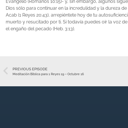
Evangelio (Romanos 10:15)- y, sin embargo, algunos sigu
Dios sólo para continuar en la incredulidad y la dureza 
Acab (1 Reyes 20:43), arrepiéntete hoy de tu autosuficienc
muerto y resucitado por ti. Si todavía puedes oír la voz 
el engaño del pecado (Heb. 3:13).
PREVIOUS EPISODE
Meditación Bíblica para 1 Reyes 19 – Octubre 16