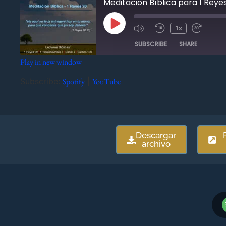
Meditación Bíblica para 1 Reye
1x
SUBSCRIBE
SHARE
Play in new window
SHARE
Spotify
YouTube
Subscribe:
Spotify
|
YouTube
RSS FEED
LINK
EMBED
Descargar
archivo