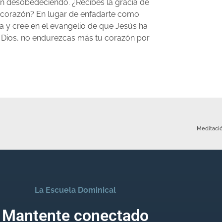
en desobedeciendo. ¿Recibes la gracia de
de corazón? En lugar de enfadarte como
ia y cree en el evangelio de que Jesús ha
de Dios, no endurezcas más tu corazón por
Meditació
La Escuela Dominical
Mantente conectado