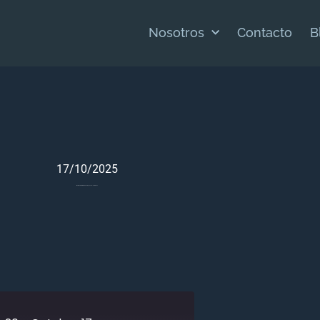
Nosotros
Contacto
B
17/10/2025
Meditación Bíblica Para 1 Reyes 20 – Octubre 17