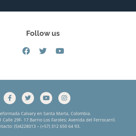
Follow us
Reformada Calvary en Santa Marta, Colombia.
 Calle 29F- 17 Barrio Los Faroles; Avenida del Ferrocarril.
tacto: (5)4228013 – (+57) 312 650 64 93.