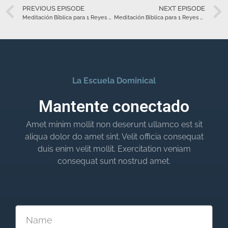
PREVIOUS EPISODE
NEXT EPISODE
Meditación Bíblica para 1 Reyes 18 – Octubre 15
Meditación Bíblica para 1 Reyes 20 – Octubre 17
La Escuela Dominical
Mantente conectado
Amet minim mollit non deserunt ullamco est sit
aliqua dolor do amet sint. Velit officia consequat
duis enim velit mollit. Exercitation veniam
consequat sunt nostrud amet.