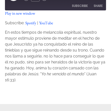
SUBSCRIBE
SHARE
Play in new window
SHARE
Spotify
YouTube
Spotify
YouTube
Subscribe:
|
RSS FEED
LINK
En estos tiempos de melancolía espiritual, nuestro
mayor estímulo proviene de meditar en el hecho de
EMBED
que Jesucristo ya ha conquistado el reino de las
tinieblas y que sigue reinando desde su trono. Cuando
nos llama a seguirle, no lo hace para conseguir lo que
él no pudo, sino para ser heraldos de la victoria que ya
ha ganado. Hoy, anima tu corazón cansado con las
palabras de Jesús: “
Yo he vencido al mundo
” (Juan
16:33).