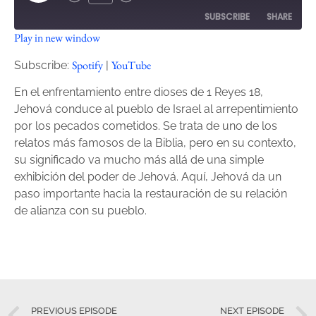
SUBSCRIBE
SHARE
Play in new window
SHARE
Spotify
YouTube
Spotify
YouTube
Subscribe:
|
RSS FEED
LINK
En el enfrentamiento entre dioses de 1 Reyes 18,
Jehová conduce al pueblo de Israel al arrepentimiento
EMBED
por los pecados cometidos. Se trata de uno de los
relatos más famosos de la Biblia, pero en su contexto,
su significado va mucho más allá de una simple
exhibición del poder de Jehová. Aquí, Jehová da un
paso importante hacia la restauración de su relación
de alianza con su pueblo.
PREVIOUS EPISODE
NEXT EPISODE