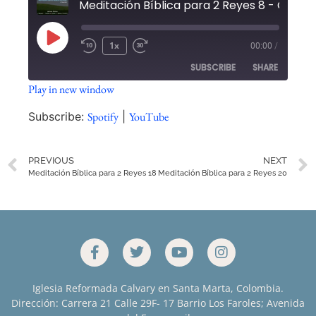
1x
00:00
/
SUBSCRIBE
SHARE
Play in new window
SHARE
Spotify
YouTube
Subscribe:
Spotify
|
YouTube
RSS FEED
LINK
PREVIOUS
NEXT
EMBED
Meditación Bíblica para 2 Reyes 18
Meditación Bíblica para 2 Reyes 20
Iglesia Reformada Calvary en Santa Marta, Colombia.
Dirección: Carrera 21 Calle 29F- 17 Barrio Los Faroles; Avenida