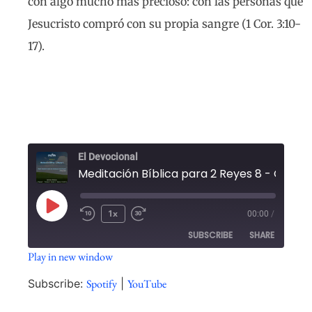
con algo mucho más precioso: con las personas que
Jesucristo compró con su propia sangre (1 Cor. 3:10-
17).
El Devocional
1x
00:00
/
SUBSCRIBE
SHARE
Play in new window
SHARE
Spotify
YouTube
Subscribe:
Spotify
|
YouTube
RSS FEED
LINK