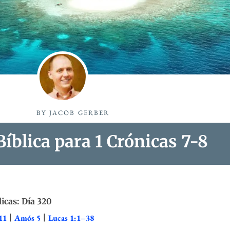
BY
JACOB GERBER
íblica para 1 Crónicas 7-8
licas: Día 320
11
|
Amós 5
|
Lucas 1:1–38