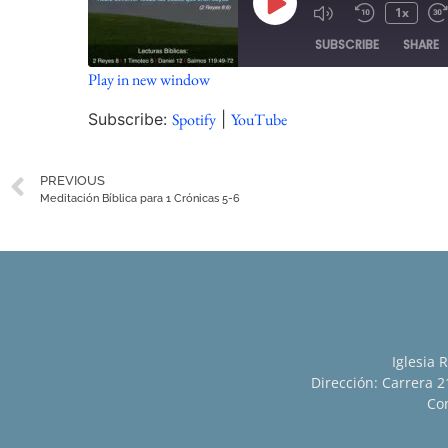
1x
SUBSCRIBE
SHARE
Play in new window
SHARE
Spotify
Subscribe:
Spotify
|
YouTube
RSS FEED
LINK
PREVIOUS
EMBED
Meditación Bíblica para 1 Crónicas 5-6
Iglesia 
Dirección: Carrera 21
Con