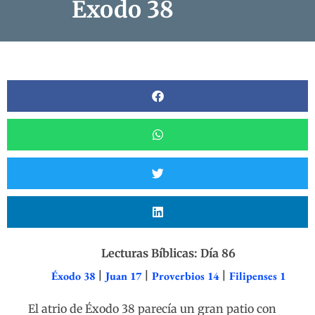
Éxodo 38
Lecturas Bíblicas: Día 86
Éxodo 38
|
Juan 17
|
Proverbios 14
|
Filipenses 1
El atrio de Éxodo 38 parecía un gran patio con