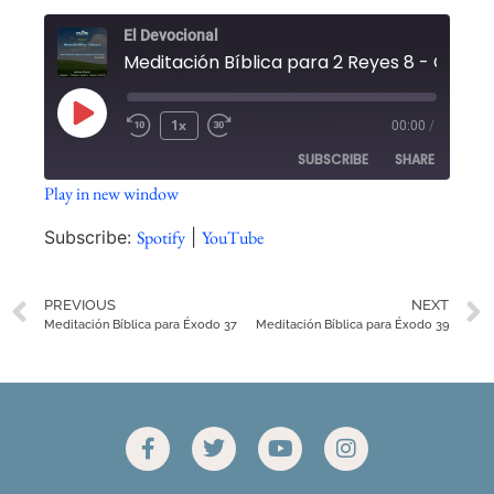
El Devocional
1x
00:00
/
SUBSCRIBE
SHARE
Play in new window
SHARE
Spotify
YouTube
Subscribe:
Spotify
|
YouTube
RSS FEED
LINK
PREVIOUS
NEXT
EMBED
Meditación Bíblica para Éxodo 37
Meditación Bíblica para Éxodo 39