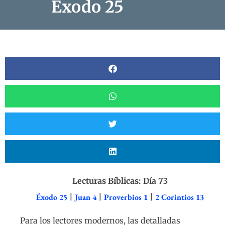
Éxodo 25
Lecturas Bíblicas: Día 73
Éxodo 25
|
Juan 4
|
Proverbios 1
|
2 Corintios 13
Para los lectores modernos, las detalladas