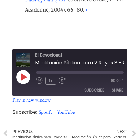
Academic, 2004), 66–80.
↩︎
El Devocional
1x
00:00
/
SUBSCRIBE
SHARE
Play in new window
SHARE
Spotify
YouTube
Subscribe:
Spotify
|
YouTube
RSS FEED
LINK
PREVIOUS
NEXT
EMBED
Meditación Bíblica para Éxodo 24
Meditación Bíblica para Éxodo 26