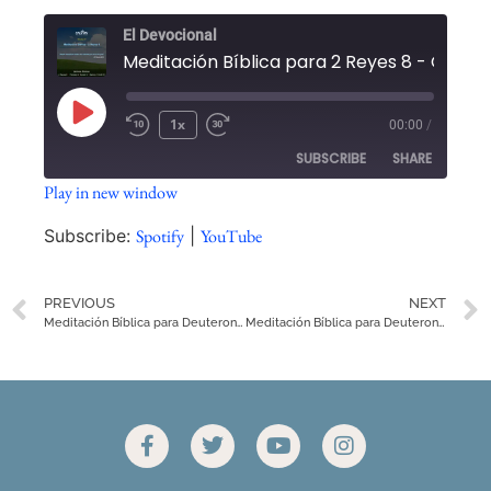
El Devocional
1x
00:00
/
SUBSCRIBE
SHARE
Play in new window
SHARE
Spotify
YouTube
Subscribe:
Spotify
|
YouTube
RSS FEED
LINK
PREVIOUS
NEXT
EMBED
Meditación Bíblica para Deuteronomio 6
Meditación Bíblica para Deuteronomio 8