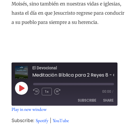
Moisés, sino también en nuestras vidas e iglesias,
hasta el día en que Jesucristo regrese para conducir
a su pueblo para siempre a su herencia.
El Devocional
1x
00:00
/
SUBSCRIBE
SHARE
Play in new window
SHARE
Spotify
YouTube
Subscribe:
Spotify
|
YouTube
RSS FEED