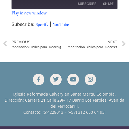
SUBSCRIBE
SHARE
Play in new window
SHARE
Spotify
YouTube
Subscribe:
Spotify
|
YouTube
RSS FEED
LINK
PREVIOUS
NEXT
EMBED
Meditación Bíblica para Jueces 5
Meditación Bíblica para Jueces 7
Iglesia Reformada Calvary en Santa Marta, Colombia.
Dirección: Carrera 21 Calle 29F- 17 Barrio Los Faroles; Avenida
del Ferrocarril.
Contacto: (5)4228013 – (+57) 312 650 64 93.