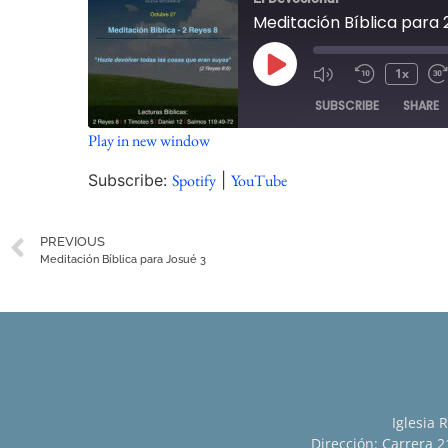
Meditación Bíblica para 
1x
SUBSCRIBE
SHARE
Play in new window
SHARE
Spotify
Subscribe:
Spotify
|
YouTube
RSS FEED
LINK
PREVIOUS
EMBED
Meditación Bíblica para Josué 3
Iglesia 
Dirección: Carrera 21