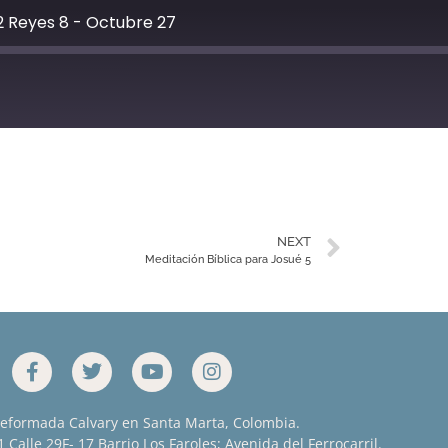
2 Reyes 8 - Octubre 27
YouTube
NEXT
Meditación Bíblica para Josué 5
Reformada Calvary en Santa Marta, Colombia.
 Calle 29F- 17 Barrio Los Faroles; Avenida del Ferrocarril.