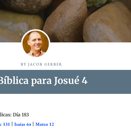
BY
JACOB GERBER
íblica para Josué 4
licas: Día 183
& 131
|
Isaías 64
|
Mateo 12