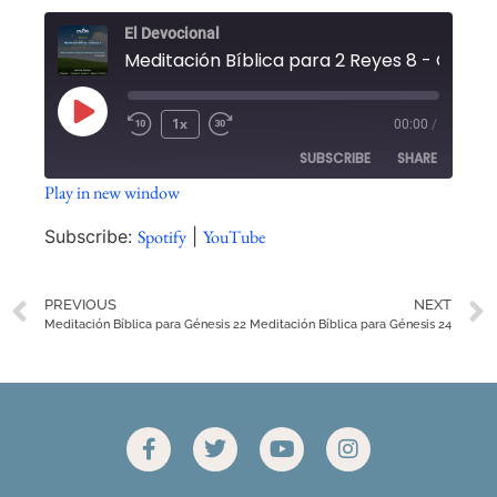
El Devocional
1x
00:00
/
SUBSCRIBE
SHARE
Play in new window
SHARE
Spotify
YouTube
Subscribe:
Spotify
|
YouTube
RSS FEED
LINK
PREVIOUS
NEXT
EMBED
Meditación Bíblica para Génesis 22
Meditación Bíblica para Génesis 24