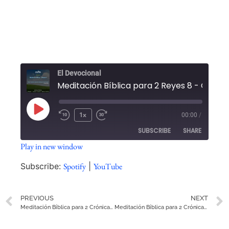
El Devocional
1x
00:00
/
SUBSCRIBE
SHARE
Play in new window
SHARE
Spotify
YouTube
Subscribe:
Spotify
|
YouTube
RSS FEED
LINK
PREVIOUS
NEXT
EMBED
Meditación Bíblica para 2 Crónicas 5
Meditación Bíblica para 2 Crónicas 7