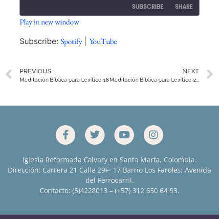
SUBSCRIBE
SHARE
Play in new window
SHARE
Spotify
YouTube
Subscribe:
Spotify
|
YouTube
RSS FEED
LINK
PREVIOUS
NEXT
EMBED
Meditación Bíblica para Levítico 18
Meditación Bíblica para Levítico 20
Iglesia Reformada Calvary en Santa Marta, Colombia.
Dirección: Carrera 21 Calle 29F- 17 Barrio Los Faroles; Avenida
del Ferrocarril.
Contacto: (5)4228013 – (+57) 312 650 64 93.