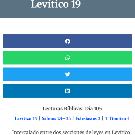
Levítico 19
Lecturas Bíblicas: Día 105
Levítico 19
|
Salmos 23
–
24
|
Eclesiastés 2
|
1 Timoteo 4
Intercalado entre dos secciones de leyes en Levítico