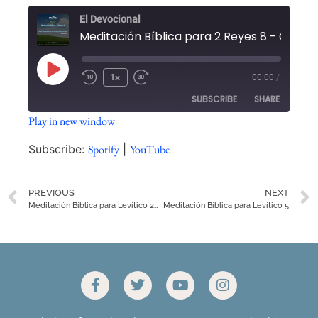
El Devocional
1x
00:00
/
SUBSCRIBE
SHARE
Play in new window
SHARE
Spotify
YouTube
Subscribe:
Spotify
|
YouTube
RSS FEED
LINK
PREVIOUS
NEXT
EMBED
Meditación Bíblica para Levítico 2-3
Meditación Bíblica para Levítico 5