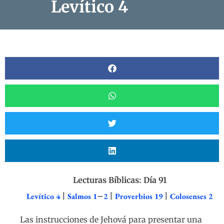
Levítico 4
Lecturas Bíblicas: Día 91
Levítico 4
|
Salmos 1
–
2
|
Proverbios 19
|
Colosenses 2
Las instrucciones de Jehová para presentar una