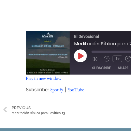
El Devocional
Meditación Bíblica para 
1x
SUBSCRIBE
SHARE
Play in new window
SHARE
Spotify
Subscribe:
Spotify
|
YouTube
RSS FEED
LINK
PREVIOUS
EMBED
Meditación Bíblica para Levítico 13