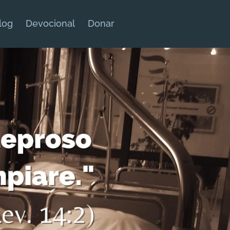
log
Devocional
Donar