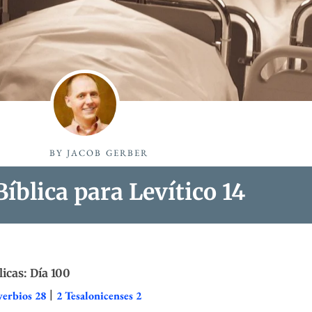
BY
JACOB GERBER
íblica para Levítico 14
licas: Día 100
verbios 28
|
2 Tesalonicenses 2