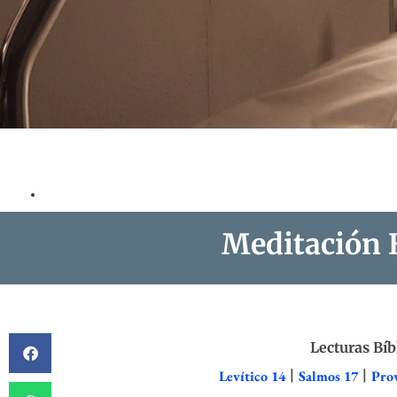
Meditación B
Lecturas Bíb
Levítico 14
|
Salmos 17
|
Pro