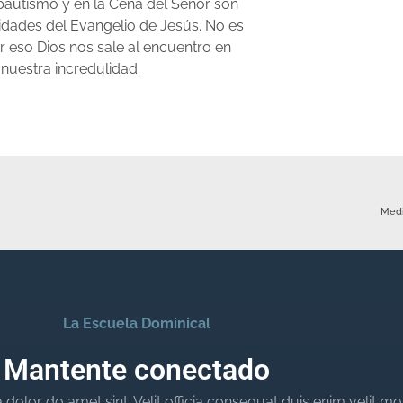
bautismo y en la Cena del Señor son
lidades del Evangelio de Jesús. No es
por eso Dios nos sale al encuentro en
 nuestra incredulidad.
Medi
La Escuela Dominical
Mantente conectado
dolor do amet sint. Velit officia consequat duis enim velit mo