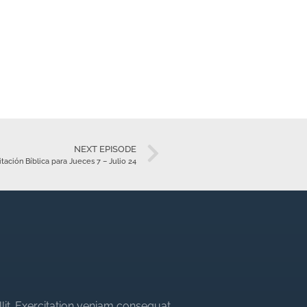
NEXT EPISODE
tación Bíblica para Jueces 7 – Julio 24
llit. Exercitation veniam consequat