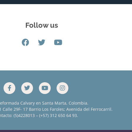
Follow us
Reformada Calvary en Santa Marta, Colombia.
 Calle 29F- 17 Barrio Los Faroles; Avenida del Ferrocarril.
tacto: (5)4228013 – (+57) 312 650 64 93.