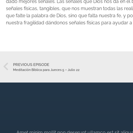
dado mejores señales. Las señales que Dios nos da en el 
señales físicas, tangibles, que nos muestran todas las rea
que falte la palabra de Dios, sino que falta nuestra fe, y 
nuestra fragilidad dándonos señales físicas para ayudar a
PREVIOUS EPISODE
Meditación Bíblica para Jueces 5 – Julio 22
Amet minim mollit non deserunt ullamco est sit aliqua 