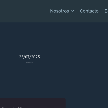
Nosotros
Contacto
B
23/07/2025
Meditación Bíblica Para Jueces 6 – Julio 23