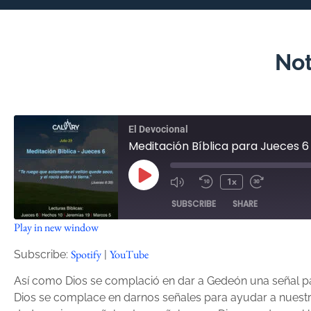
Not
El Devocional
Meditación Bíblica para Jueces 6 
1x
SUBSCRIBE
SHARE
Play in new window
SHARE
Spotify
YouTube
Spotify
YouTube
Subscribe:
|
RSS FEED
LINK
Así como Dios se complació en dar a Gedeón una señal pa
Dios se complace en darnos señales para ayudar a nuestra
EMBED