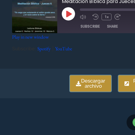
Meditación Bíblica para Jueces 
1x
SUBSCRIBE
SHARE
Play in new window
SHARE
Spotify
YouTube
Subscribe:
Spotify
|
YouTube
RSS FEED
LINK
EMBED
Descargar
archivo