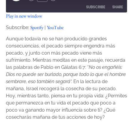
SUBSCRIBE
SHARE
Play in new window
SHARE
Spotify
YouTube
Spotify
YouTube
Subscribe:
|
RSS FEED
LINK
Aunque todavía no se han producido grandes
consecuencias, el pecado siempre engendra más
EMBED
pecado, y junto con más pecado viene más
sufrimiento. Mientras meditas en este pasaje, recuerda
las palabras de Pablo en Gálatas 6:7: “
No os engañéis:
Dios no puede ser burlado, porque todo lo que el hombre
sembrare, eso también segará
“. En la lectura de
mañana, Israel recogerá la cosecha de su pecado.
Hoy, mientras tanto, piensa en tu propia vida: ¿Permites
que permanezca en tu vida el pecado que poco a
poco va ganando mayor influencia sobre ti? ¿Qué
cosecharás mañana de tus acciones de hoy?