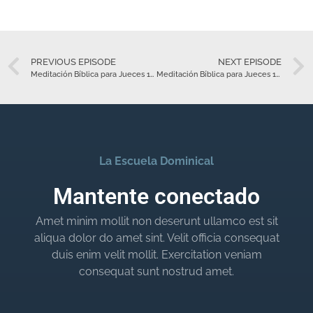
PREVIOUS EPISODE
NEXT EPISODE
Meditación Bíblica para Jueces 17 – Agosto 3
Meditación Bíblica para Jueces 19 – Agosto 5
La Escuela Dominical
Mantente conectado
Amet minim mollit non deserunt ullamco est sit
aliqua dolor do amet sint. Velit officia consequat
duis enim velit mollit. Exercitation veniam
consequat sunt nostrud amet.