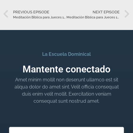
PREVIOUS EPISODE
NEXT EPISODE
Meditación Bíblica para Jueces 15 – Agosto 1
Meditación Bíblica para Jueces 17 – Agosto 3
La Escuela Dominical
Mantente conectado
Amet minim mollit non deserunt ullamco est sit
aliqua dolor do amet sint. Velit officia consequat
duis enim velit mollit. Exercitation veniam
consequat sunt nostrud amet.