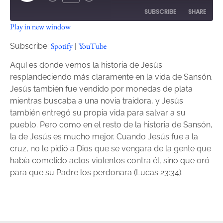
SUBSCRIBE
SHARE
Play in new window
SHARE
Spotify
YouTube
Spotify
YouTube
Subscribe:
|
RSS FEED
LINK
Aquí es donde vemos la historia de Jesús
resplandeciendo más claramente en la vida de Sansón.
EMBED
Jesús también fue vendido por monedas de plata
mientras buscaba a una novia traidora, y Jesús
también entregó su propia vida para salvar a su
pueblo. Pero como en el resto de la historia de Sansón,
la de Jesús es mucho mejor. Cuando Jesús fue a la
cruz, no le pidió a Dios que se vengara de la gente que
había cometido actos violentos contra él, sino que oró
para que su Padre los perdonara (Lucas 23:34).