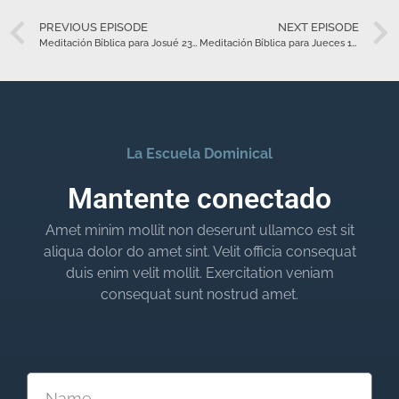
PREVIOUS EPISODE
NEXT EPISODE
Meditación Bíblica para Josué 23 – Julio 16
Meditación Bíblica para Jueces 1 – Julio 18
La Escuela Dominical
Mantente conectado
Amet minim mollit non deserunt ullamco est sit
aliqua dolor do amet sint. Velit officia consequat
duis enim velit mollit. Exercitation veniam
consequat sunt nostrud amet.