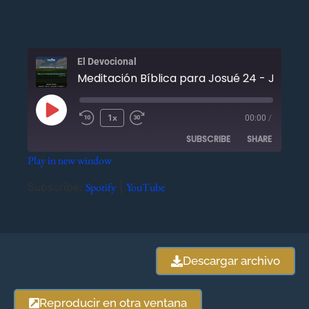
El Devocional
Meditación Bíblica para Josué 24 - Julio 17
1x
00:00
/
SUBSCRIBE
SHARE
Play in new window
SHARE
Spotify
YouTube
Subscribe:
Spotify
|
YouTube
RSS FEED
LINK
EMBED
Descargar archivo
Reproducir en otra ventana