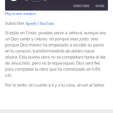
SUBSCRIBE
SHARE
Play in new window
SHARE
Spotify
YouTube
Spotify
YouTube
Subscribe:
|
RSS FEED
LINK
Si estás en Cristo, puedes servir a Jehová, aunque sea
un Dios santo y celoso, no porque seas justo, sino
EMBED
porque Dios mismo ha empezado a escribir su pacto
en tu corazón, transformándote de dentro hacia
afuera. Esta buena obra no se completará hasta el día
de Jesucristo, pero no te equivoques: Dios será fiel
para completar la obra que ha comenzado en ti (Fil.
1:6).
Por lo tanto, en cuanto a ti y a tu casa, sirvan al Señor.