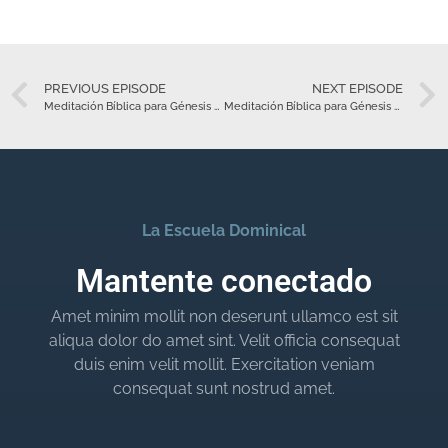
PREVIOUS EPISODE
NEXT EPISODE
Meditación Bíblica para Génesis 40 – Febrero 7
Meditación Bíblica para Génesis 41 – Febrero 8
La Escuela Dominical
Mantente conectado
Amet minim mollit non deserunt ullamco est sit
aliqua dolor do amet sint. Velit officia consequat
duis enim velit mollit. Exercitation veniam
consequat sunt nostrud amet.