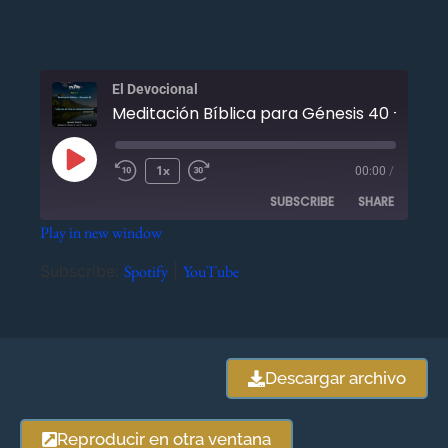
El Devocional
Meditación Bíblica para G
1x
00:00
/
SUBSCRIBE
SHARE
Play in new window
SHARE
Spotify
YouTube
Subscribe:
Spotify
|
YouTube
RSS FEED
LINK
EMBED
Descargar archivo
Reproducir en otra ventana