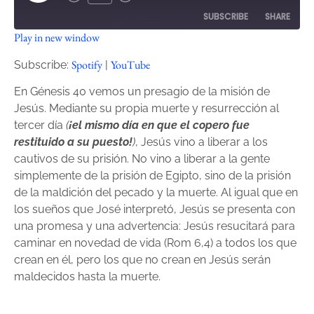
SUBSCRIBE
SHARE
Play in new window
SHARE
Spotify
YouTube
Spotify
YouTube
Subscribe:
|
RSS FEED
LINK
En Génesis 40 vemos un presagio de la misión de
Jesús. Mediante su propia muerte y resurrección al
EMBED
tercer día
(
¡el mismo día en que el copero fue
restituido a su puesto!
)
, Jesús vino a liberar a los
cautivos de su prisión. No vino a liberar a la gente
simplemente de la prisión de Egipto, sino de la prisión
de la maldición del pecado y la muerte. Al igual que en
los sueños que José interpretó, Jesús se presenta con
una promesa y una advertencia: Jesús resucitará para
caminar en novedad de vida (Rom 6,4) a todos los que
crean en él, pero los que no crean en Jesús serán
maldecidos hasta la muerte.