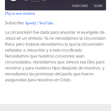
SUBSCRIBE
SHARE
Play in new window
SHARE
Spotify
YouTube
Spotify
YouTube
Subscribe:
|
RSS FEED
LINK
La circuncisión fue dada para anunciar el evangelio de
Jesús en un símbolo. Ya no necesitamos la circuncisión
EMBED
física, pero todavía necesitamos lo que la circuncisión
señalaba: a Jesucristo y a este crucificado.
Necesitamos que nuestros corazones sean
circuncidados, necesitamos que Jehová sea Dios para
nosotros y para nuestros hijos después de nosotros, y
necesitamos las promesas del pacto que fueron
aseguradas para nosotros en Cristo.