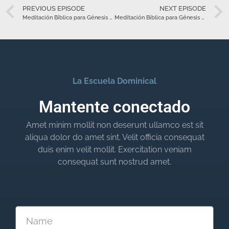
PREVIOUS EPISODE
NEXT EPISODE
Meditación Bíblica para Génesis 17 – Enero 16
Meditación Bíblica para Génesis 17 – Enero 16
La Escuela Dominical
Mantente conectado
Amet minim mollit non deserunt ullamco est sit
aliqua dolor do amet sint. Velit officia consequat
duis enim velit mollit. Exercitation veniam
consequat sunt nostrud amet.